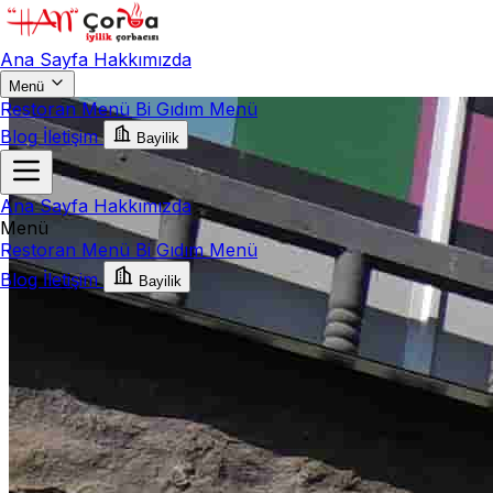
Ana Sayfa
Hakkımızda
Menü
Restoran Menü
Bi Gıdım Menü
Blog
İletişim
Bayilik
Ana Sayfa
Hakkımızda
Menü
Restoran Menü
Bi Gıdım Menü
Blog
İletişim
Bayilik