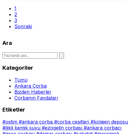
1
2
3
Sonraki
Ara
Kategoriler
Tümü
Ankara Çorba
Bizden Haberler
Çorbanın Faydaları
Etiketler
#ostim
#ankara çorba
#çorba çeşitleri
#kolajen deposu
#ilikli kemik suyu
#ezogelin çorbası
#ankara çorbacı
#gece çorbası
#damar çorbası
#sakatat
#mercimek