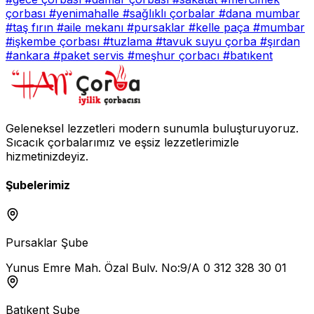
çorbası
#yenimahalle
#sağlıklı çorbalar
#dana mumbar
#taş fırın
#aile mekanı
#pursaklar
#kelle paça
#mumbar
#işkembe çorbası
#tuzlama
#tavuk suyu çorba
#şırdan
#ankara
#paket servis
#meşhur çorbacı
#batıkent
Geleneksel lezzetleri modern sunumla buluşturuyoruz.
Sıcacık çorbalarımız ve eşsiz lezzetlerimizle
hizmetinizdeyiz.
Şubelerimiz
Pursaklar Şube
Yunus Emre Mah. Özal Bulv. No:9/A
0 312 328 30 01
Batıkent Şube