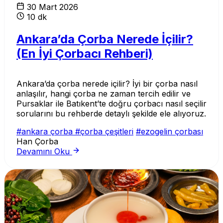
30 Mart 2026
10 dk
Ankara’da Çorba Nerede İçilir?
(En İyi Çorbacı Rehberi)
Ankara’da çorba nerede içilir? İyi bir çorba nasıl
anlaşılır, hangi çorba ne zaman tercih edilir ve
Pursaklar ile Batıkent’te doğru çorbacı nasıl seçilir
sorularını bu rehberde detaylı şekilde ele alıyoruz.
#ankara çorba
#çorba çeşitleri
#ezogelin çorbası
Han Çorba
Devamını Oku
Çorbanın Faydaları