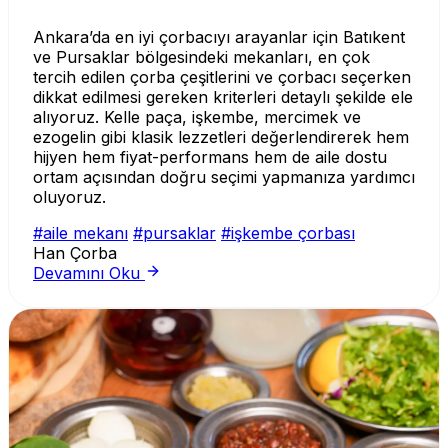
Ankara’da en iyi çorbacıyı arayanlar için Batıkent
ve Pursaklar bölgesindeki mekanları, en çok
tercih edilen çorba çeşitlerini ve çorbacı seçerken
dikkat edilmesi gereken kriterleri detaylı şekilde ele
alıyoruz. Kelle paça, işkembe, mercimek ve
ezogelin gibi klasik lezzetleri değerlendirerek hem
hijyen hem fiyat-performans hem de aile dostu
ortam açısından doğru seçimi yapmanıza yardımcı
oluyoruz.
#aile mekanı
#pursaklar
#işkembe çorbası
Han Çorba
Devamını Oku
Çorbanın Faydaları