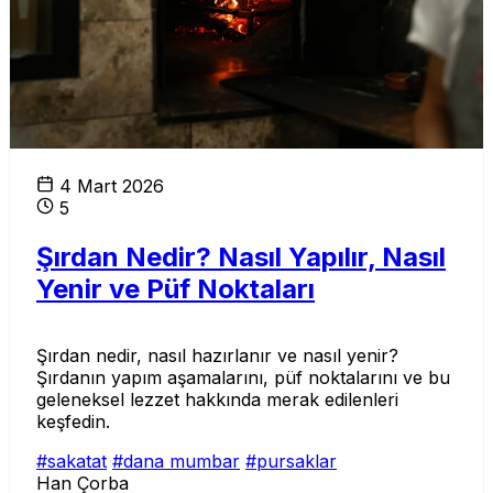
4 Mart 2026
5
Şırdan Nedir? Nasıl Yapılır, Nasıl
Yenir ve Püf Noktaları
Şırdan nedir, nasıl hazırlanır ve nasıl yenir?
Şırdanın yapım aşamalarını, püf noktalarını ve bu
geleneksel lezzet hakkında merak edilenleri
keşfedin.
#sakatat
#dana mumbar
#pursaklar
Han Çorba